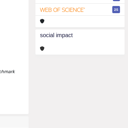
25
social impact
nchmark