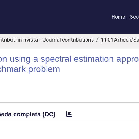
Home
Scor
ntributi in rivista - Journal contributions
1.1.01 Articoli/S
ion using a spectral estimation appr
chmark problem
eda completa (DC)