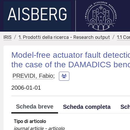
IRIS
1. Prodotti della ricerca - Research output
1.1 Co
Model-free actuator fault detect
the case of the DAMADICS ben
PREVIDI, Fabio
;
2006-01-01
Scheda breve
Scheda completa
Sch
Tipo di articolo
journal article - articolo