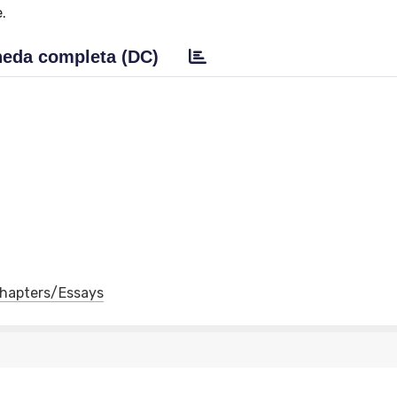
.
eda completa (DC)
 Chapters/Essays