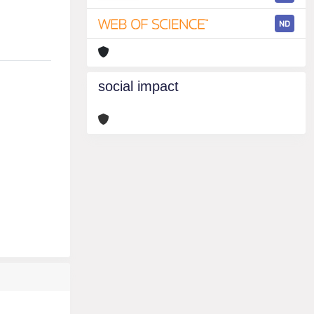
ND
social impact