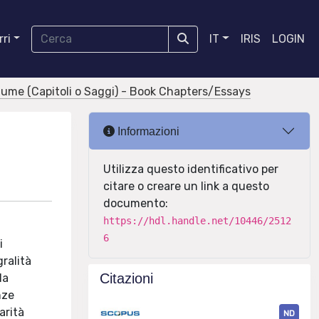
ri
IT
IRIS
LOGIN
olume (Capitoli o Saggi) - Book Chapters/Essays
Informazioni
Utilizza questo identificativo per
citare o creare un link a questo
documento:
https://hdl.handle.net/10446/2512
6
i
gralità
Citazioni
la
nze
arità
ND