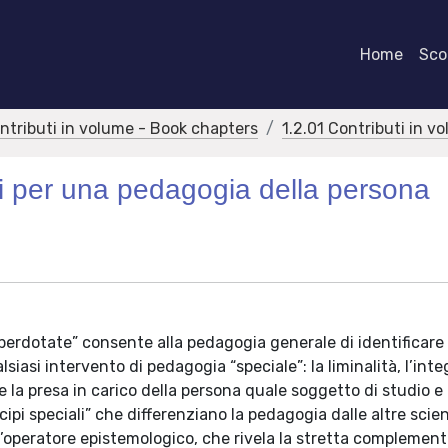
Home
Scor
ontributi in volume - Book chapters
1.2.01 Contributi in v
ipi per una pedagogia della persona
uperdotate” consente alla pedagogia generale di identificare 
asi intervento di pedagogia “speciale”: la liminalità, l’inte
me la presa in carico della persona quale soggetto di studio e 
cipi speciali” che differenziano la pedagogia dalle altre scie
l’operatore epistemologico, che rivela la stretta complement