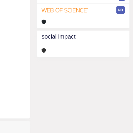
ND
social impact