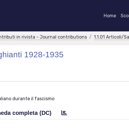
Home
Scor
ntributi in rivista - Journal contributions
1.1.01 Articoli/S
ghianti 1928-1935
taliano durante il fascismo
eda completa (DC)