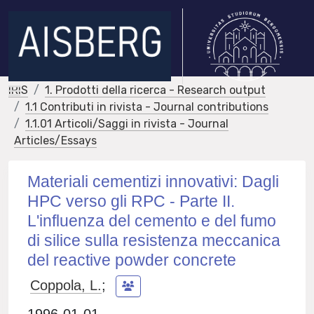
IRIS
1. Prodotti della ricerca - Research output
1.1 Contributi in rivista - Journal contributions
1.1.01 Articoli/Saggi in rivista - Journal
Articles/Essays
Materiali cementizi innovativi: Dagli
HPC verso gli RPC - Parte II.
L'influenza del cemento e del fumo
di silice sulla resistenza meccanica
del reactive powder concrete
Coppola, L.
;