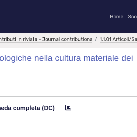
Home
Scor
ntributi in rivista - Journal contributions
1.1.01 Articoli/S
ologiche nella cultura materiale dei
eda completa (DC)