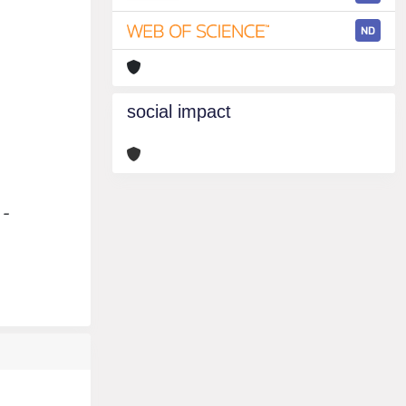
ND
social impact
 -