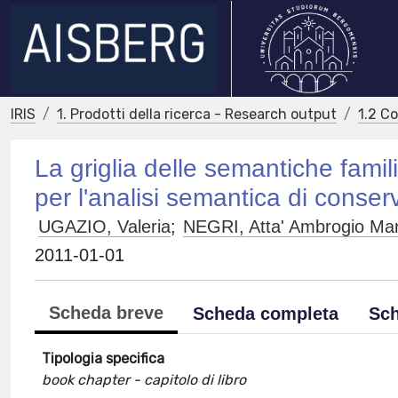
IRIS
1. Prodotti della ricerca - Research output
1.2 C
La griglia delle semantiche famil
per l'analisi semantica di conser
UGAZIO, Valeria
;
NEGRI, Atta' Ambrogio Mar
2011-01-01
Scheda breve
Scheda completa
Sch
Tipologia specifica
book chapter - capitolo di libro