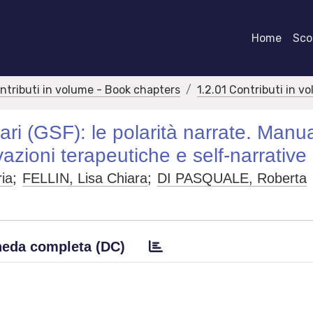
Home
Scor
ontributi in volume - Book chapters
1.2.01 Contributi in v
iari (GSF): le polarità narrate. Manu
vazioni terapeutiche e self-narrative
ia
;
FELLIN, Lisa Chiara
;
DI PASQUALE, Roberta
eda completa (DC)