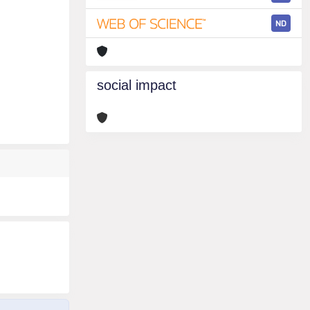
ND
social impact