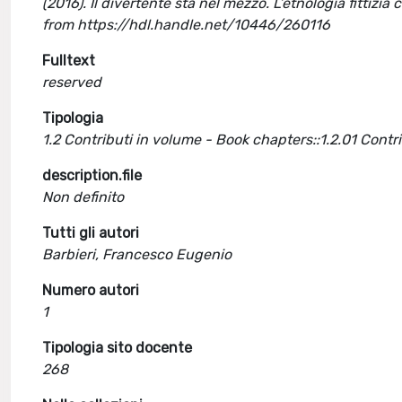
(2016). Il divertente sta nel mezzo. L’etnologia fittiz
from https://hdl.handle.net/10446/260116
Fulltext
reserved
Tipologia
1.2 Contributi in volume - Book chapters::1.2.01 Cont
description.file
Non definito
Tutti gli autori
Barbieri, Francesco Eugenio
Numero autori
1
Tipologia sito docente
268