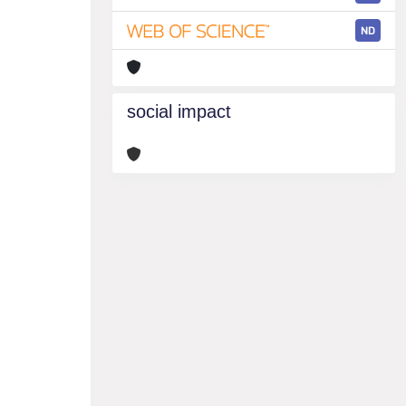
ND
social impact