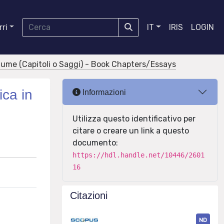
ri
IT
IRIS
LOGIN
olume (Capitoli o Saggi) - Book Chapters/Essays
ica in
Informazioni
Utilizza questo identificativo per
citare o creare un link a questo
documento:
https://hdl.handle.net/10446/2601
16
Citazioni
ND