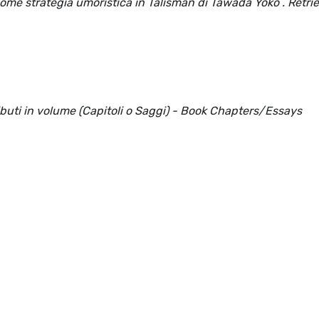
ia come strategia umoristica in Talisman di Tawada Yōko . Retri
ributi in volume (Capitoli o Saggi) - Book Chapters/Essays