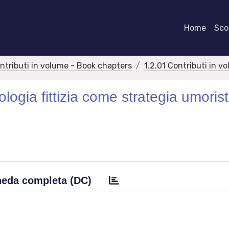
Home
Scor
ontributi in volume - Book chapters
1.2.01 Contributi in v
ologia fittizia come strategia umorist
eda completa (DC)