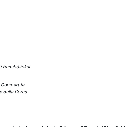
ū henshūiinkai
re Comparate
e della Corea