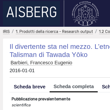
IRIS
1. Prodotti della ricerca - Research output
1.2 C
Il divertente sta nel mezzo. L’etn
Talisman di Tawada Yōko
Barbieri, Francesco Eugenio
2016-01-01
Scheda completa
Scheda breve
Sch
Pubblicazione prevalentemente
scientifica