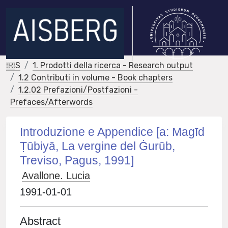
IRIS
1. Prodotti della ricerca - Research output
1.2 Contributi in volume - Book chapters
1.2.02 Prefazioni/Postfazioni -
Prefaces/Afterwords
Introduzione e Appendice [a: Magīd
Ṭūbiyā, La vergine del Ġurūb,
Treviso, Pagus, 1991]
Avallone. Lucia
1991-01-01
Abstract