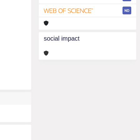
ND
social impact