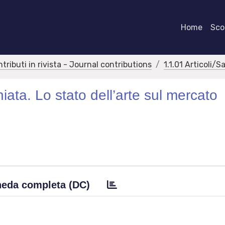
Home
Scor
ntributi in rivista - Journal contributions
1.1.01 Articoli/S
chiata. Lo stato dell’arte sul mercato
eda completa (DC)