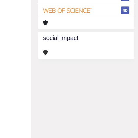
ND
social impact