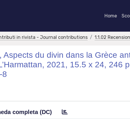
Home
Scor
ntributi in rivista - Journal contributions
1.1.02 Recension
 Aspects du divin dans la Grèce an
, L’Harmattan, 2021, 15.5 x 24, 246 p.
-8
eda completa (DC)