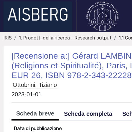
IRIS
1. Prodotti della ricerca - Research output
1.1 Co
[Recensione a:] Gérard LAMBIN,
(Religions et Spiritualité), Paris
EUR 26, ISBN 978-2-343-22228
Ottobrini, Tiziano
2023-01-01
Scheda breve
Scheda completa
Sch
Data di pubblicazione