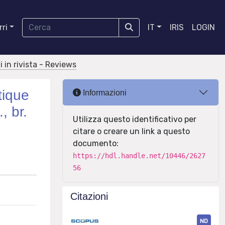
ri
IT
IRIS
LOGIN
i in rivista - Reviews
tique
Informazioni
, br.
Utilizza questo identificativo per
citare o creare un link a questo
documento:
https://hdl.handle.net/10446/2627
56
Citazioni
ND