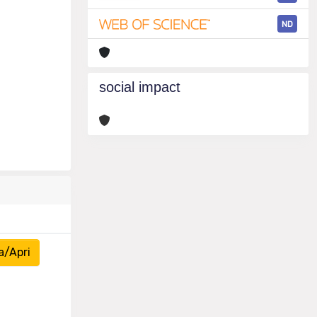
ND
social impact
a/Apri