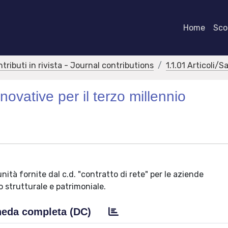
Home
Scor
ntributi in rivista - Journal contributions
1.1.01 Articoli/S
nnovative per il terzo millennio
nità fornite dal c.d. "contratto di rete" per le aziende
o strutturale e patrimoniale.
eda completa (DC)