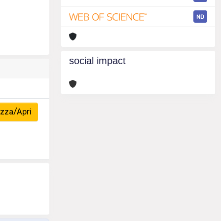
ND
social impact
zza/Apri