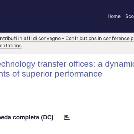
Home
Scor
ontributi in atti di convegno - Contributions in conference 
sentations
echnology transfer offices: a dynami
nts of superior performance
eda completa (DC)