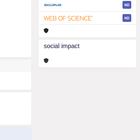
ND
ND
social impact