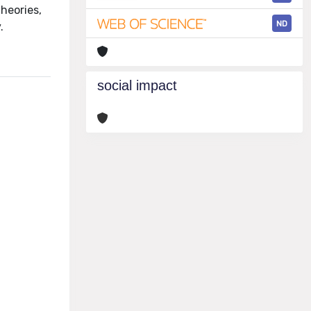
theories,
ND
.
social impact