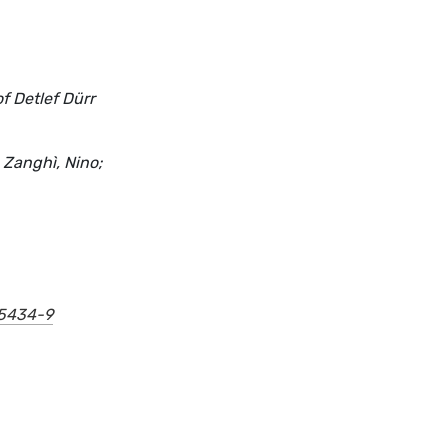
f Detlef Dürr
 Zanghì, Nino;
45434-9