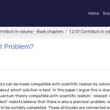
Home
Scor
ontributi in volume - Book chapters
1.2.01 Contributi in v
nt Problem?
ics can be made compatible with scientific realism by solvi
ut which solution is best. In this paper I argue this is due
ntum theory compatible with scientific realism: ‘relaxed’ r
st’ realists believe that there is also a precision problem, w
ds to be suitably completed. These attitudes are connected w