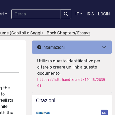
ri
IT
IRIS
LOGIN
olume (Capitoli o Saggi) - Book Chapters/Essays
Informazioni
Utilizza questo identificativo per
citare o creare un link a questo
documento:
https://hdl.handle.net/10446/2639
91
ng the
 to
Citazioni
ealists
hile
ith the
ND