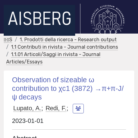
IRIS
1. Prodotti della ricerca - Research output
1.1 Contributi in rivista - Journal contributions
1.1.01 Articoli/Saggi in rivista - Journal
Articles/Essays
Observation of sizeable ω
contribution to χc1 (3872) →π+π-J/
ψ decays
Lupato, A.
;
Redi, F.
;
2023-01-01