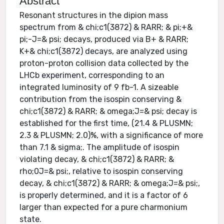
Abstract
Resonant structures in the dipion mass
spectrum from & chi;c1(3872) & RARR; & pi;+&
pi;-J=& psi; decays, produced via B+ & RARR;
K+& chi;c1(3872) decays, are analyzed using
proton-proton collision data collected by the
LHCb experiment, corresponding to an
integrated luminosity of 9 fb-1. A sizeable
contribution from the isospin conserving &
chi;c1(3872) & RARR; & omega;J=& psi; decay is
established for the first time, (21.4 & PLUSMN;
2.3 & PLUSMN; 2.0)%, with a significance of more
than 7.1 & sigma;. The amplitude of isospin
violating decay, & chi;c1(3872) & RARR; &
rho;0J=& psi;, relative to isospin conserving
decay, & chi;c1(3872) & RARR; & omega;J=& psi;,
is properly determined, and it is a factor of 6
larger than expected for a pure charmonium
state.