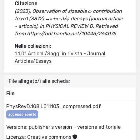
Citazione
(2023). Observation of sizeable ω contribution
to χc1 (3872) →π+π-J/ψ decays [journal article
- articolo]. In PHYSICAL REVIEW D. Retrieved
from https://hdl.handle.net/10446/264075
Nelle collezioni:
1.1.01 Articoli/Saggi in rivista - Journal
Articles/Essays
File allegato/i alla scheda:
File
PhysRevD.108.L011103_compressed.pdf
accesso aperto
Versione: publisher's version - versione editoriale
Licenza: Creative commons