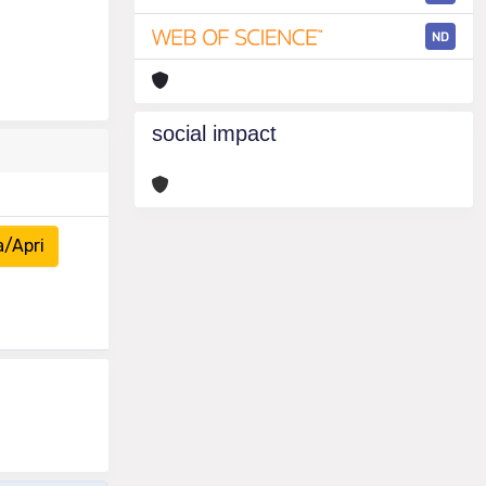
ND
social impact
a/Apri