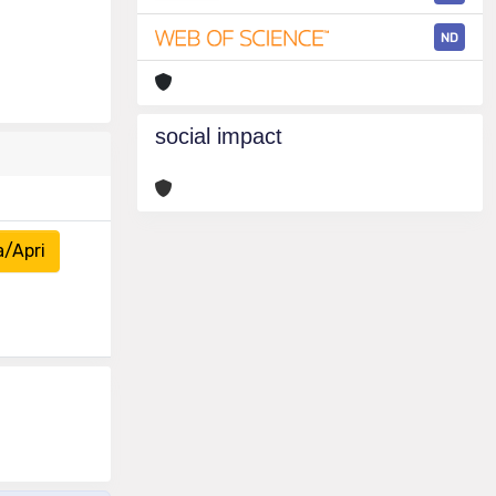
ND
social impact
a/Apri