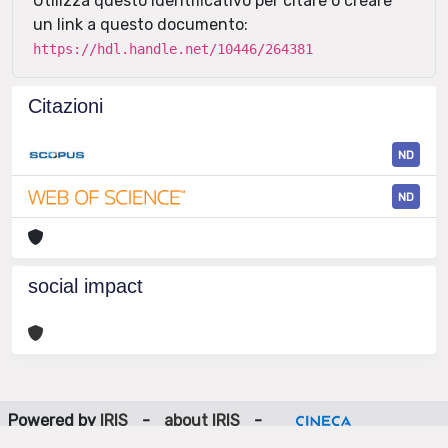
Utilizza questo identificativo per citare o creare
un link a questo documento:
https://hdl.handle.net/10446/264381
Citazioni
ND
ND
social impact
Powered by
IRIS
-
about IRIS
-
Utilizzo dei cookie
-
Privacy
Copyright © 2026