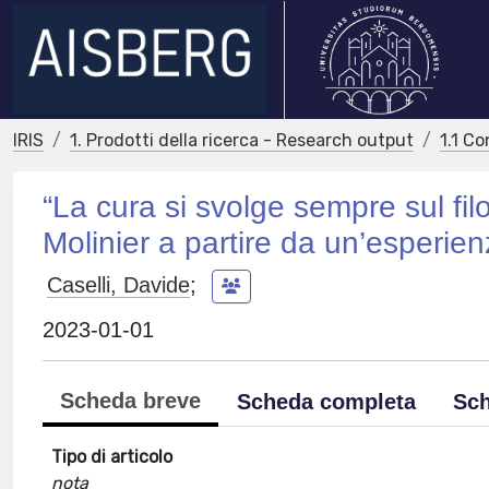
IRIS
1. Prodotti della ricerca - Research output
1.1 Co
“La cura si svolge sempre sul filo
Molinier a partire da un’esperien
Caselli, Davide
;
2023-01-01
Scheda breve
Scheda completa
Sch
Tipo di articolo
nota