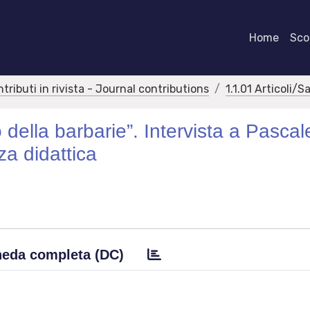
Home
Scor
ntributi in rivista - Journal contributions
1.1.01 Articoli/S
 della barbarie”. Intervista a Pascal
za didattica
eda completa (DC)