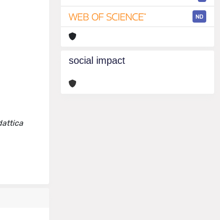
ND
social impact
dattica