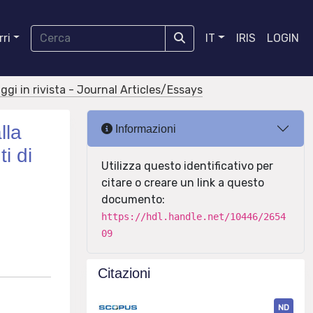
ri
IT
IRIS
LOGIN
aggi in rivista - Journal Articles/Essays
lla
Informazioni
i di
Utilizza questo identificativo per
o
citare o creare un link a questo
documento:
https://hdl.handle.net/10446/2654
09
Citazioni
ND