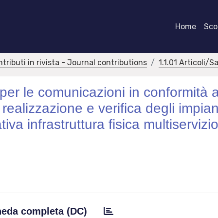
Home
Scor
ntributi in rivista - Journal contributions
1.1.01 Articoli/S
per le comunicazioni in conformità a
ealizzazione e verifica degli impiant
iva infrastruttura fisica multiservizi
eda completa (DC)