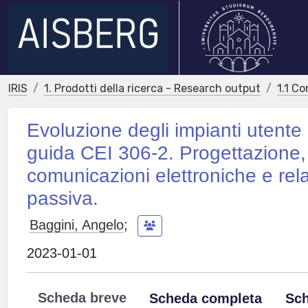
IRIS
1. Prodotti della ricerca - Research output
1.1 Co
Evoluzione degli impianti utente 
guida CEI 306-2. Progettazione, r
comunicazioni elettroniche e relat
passiva.
Baggini, Angelo
;
2023-01-01
Scheda breve
Scheda completa
Sch