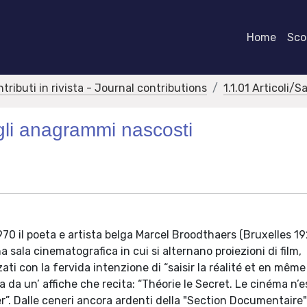
Home
Scor
ntributi in rivista - Journal contributions
1.1.01 Articoli/S
egli anagrammi nascosti
1970 il poeta e artista belga Marcel Broodthaers (Bruxelles 1
 sala cinematografica in cui si alternano proiezioni di film,
zati con la fervida intenzione di “saisir la réalité et en mê
 da un’ affiche che recita: “Théorie le Secret. Le cinéma n’e
r”. Dalle ceneri ancora ardenti della "Section Documentaire"