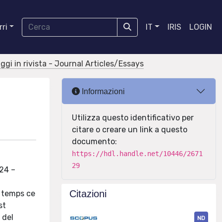
ri
IT
IRIS
LOGIN
aggi in rivista - Journal Articles/Essays
Informazioni
Utilizza questo identificativo per
citare o creare un link a questo
documento:
https://hdl.handle.net/10446/2671
29
924 –
Citazioni
me temps ce
st
 del
ND