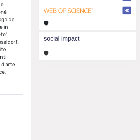
ie
ND
né
ogo del
e in
̂te"
social impact
sseldorf,
ite
nti
 d’arte
rce.