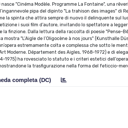
 nasce "Cinéma Modèle. Programme La Fontaine", una rêver
ll’ingannevole pipa del dipinto "La trahison des images" di Re
me la spinta che attira sempre di nuovo il delinquente sul lu
etizione i suoi film d’autore, invitando lo spettatore a legger
o e la finzione. Dalla lettura della raccolta di poesie "Pense-Be
 mostra "L’Aigle de l’Oligocène à nos jours" (Kunsthalle Dü
 di un’opera estremamente colta e complessa che sotto le ment
’Art Moderne. Département des Aigles, 1968-1972) e di elega
4-1975) ha rovesciato lo statuto e i criteri estetici dell’opera
, mostrandone la trasfigurazione nella forma del feticcio-me
eda completa (DC)