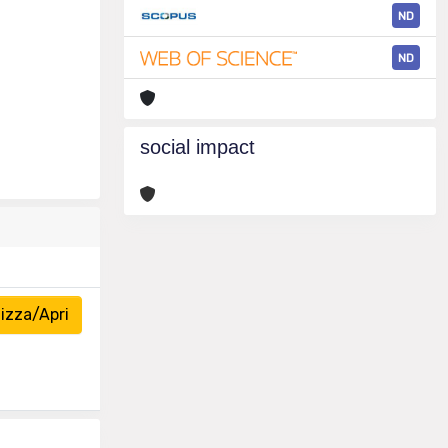
ND
ND
social impact
izza/Apri