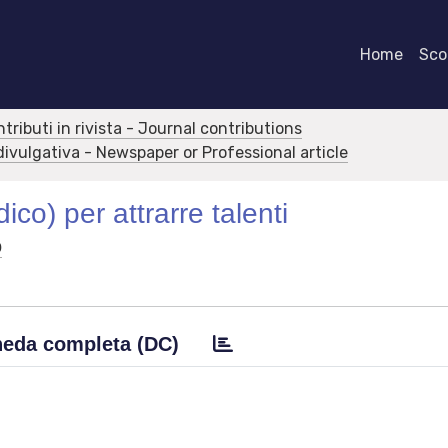
Home
Scor
ntributi in rivista - Journal contributions
/divulgativa - Newspaper or Professional article
co) per attrarre talenti
o
eda completa (DC)