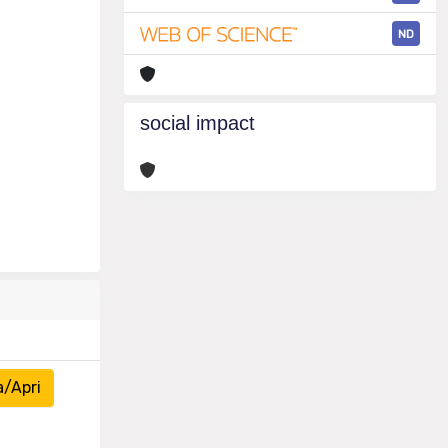
ND
social impact
a/Apri