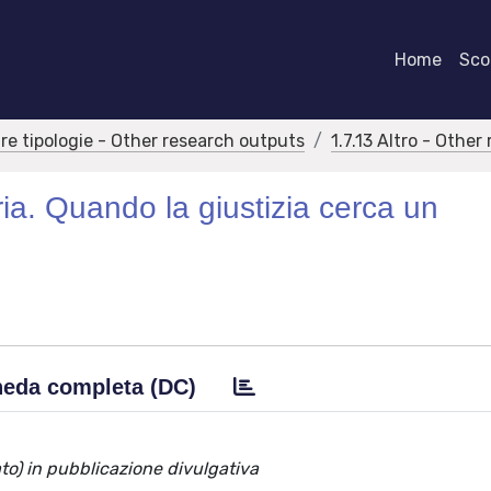
Home
Scor
tre tipologie - Other research outputs
1.7.13 Altro - Othe
ria. Quando la giustizia cerca un
eda completa (DC)
ato) in pubblicazione divulgativa