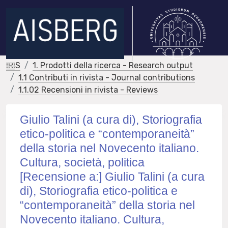
IRIS
1. Prodotti della ricerca - Research output
1.1 Contributi in rivista - Journal contributions
1.1.02 Recensioni in rivista - Reviews
Giulio Talini (a cura di), Storiografia
etico-politica e “contemporaneità”
della storia nel Novecento italiano.
Cultura, società, politica
[Recensione a:] Giulio Talini (a cura
di), Storiografia etico-politica e
“contemporaneità” della storia nel
Novecento italiano. Cultura,