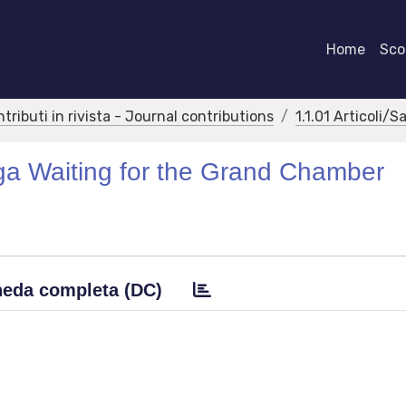
Home
Scor
ntributi in rivista - Journal contributions
1.1.01 Articoli/S
ga Waiting for the Grand Chamber
eda completa (DC)