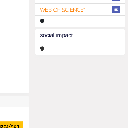
ND
social impact
izza/Apri