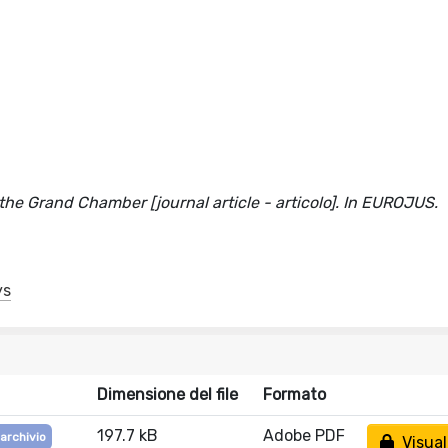
the Grand Chamber [journal article - articolo]. In EUROJUS.
ys
Dimensione del file
Formato
197.7 kB
Adobe PDF
 archivio
Visual