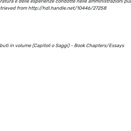
tteratura e delle esperienze condotte nelle amministrazioni p
]. Retrieved from http://hdl.handle.net/10446/27258
ributi in volume (Capitoli o Saggi) - Book Chapters/Essays