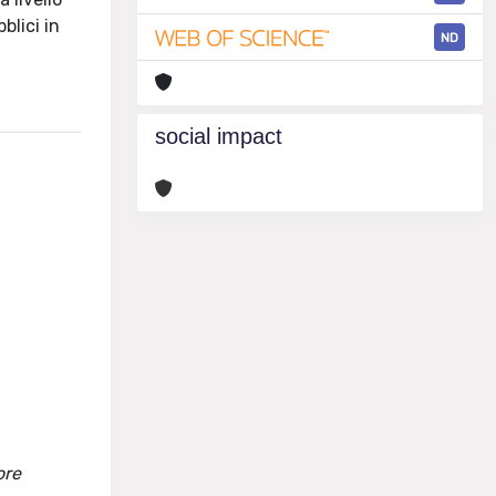
blici in
ND
social impact
ore