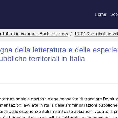
Home
Scor
ontributi in volume - Book chapters
1.2.01 Contributi in v
egna della letteratura e delle esperi
liche territoriali in Italia
internazionale e nazionale che consente di tracciare l'evolu
rimentazioni avviate in Italia dalle amministrazioni pubbliche
n parte delle esperienze italiane attuate abbiano investito la 
). Ultimamente, sia a livello di letteratura accademica, sia a