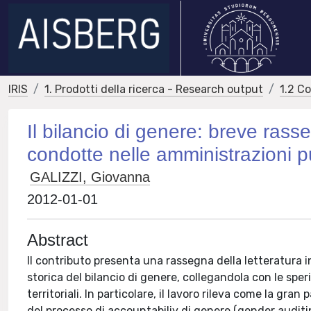
IRIS
1. Prodotti della ricerca - Research output
1.2 C
Il bilancio di genere: breve rass
condotte nelle amministrazioni pubb
GALIZZI, Giovanna
2012-01-01
Abstract
Il contributo presenta una rassegna della letteratura 
storica del bilancio di genere, collegandola con le spe
territoriali. In particolare, il lavoro rileva come la gra
del processo di accountabiliy di genere (gender auditing