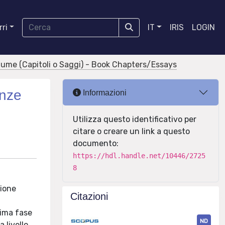
ri
IT
IRIS
LOGIN
olume (Capitoli o Saggi) - Book Chapters/Essays
enze
Informazioni
Utilizza questo identificativo per
citare o creare un link a questo
documento:
https://hdl.handle.net/10446/2725
8
zione
Citazioni
prima fase
ND
 livello