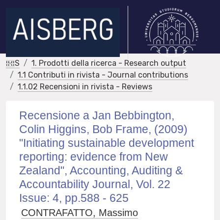
IRIS
1. Prodotti della ricerca - Research output
1.1 Contributi in rivista - Journal contributions
1.1.02 Recensioni in rivista - Reviews
Recensione a Jan Bebbington,
Colin Higgins, Bob Frame, (2009)
"Initiating sustainable development
reporting: evidence from New
Zealand", Accounting, Auditing &
Accountability Journal, Vol. 22
Issue: 4, pp.588 - 625
CONTRAFATTO, Massimo