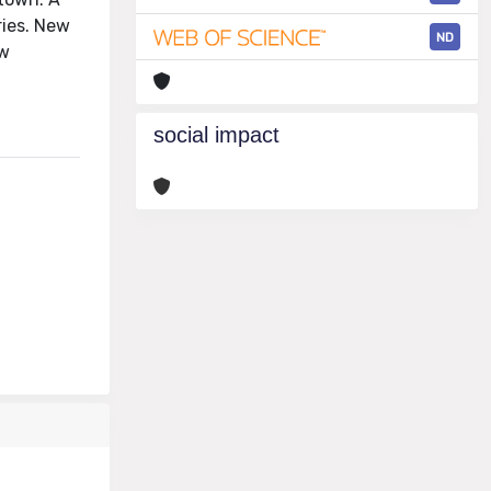
ries. New
ND
ew
social impact