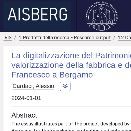
IRIS
1. Prodotti della ricerca - Research output
1.2 C
La digitalizzazione del Patrimoni
valorizzazione della fabbrica e d
Francesco a Bergamo
Cardaci, Alessio
;
2024-01-01
Abstract
The essay illustrates part of the project developed b
Bergamo, for the knowledge, protection and enhancem