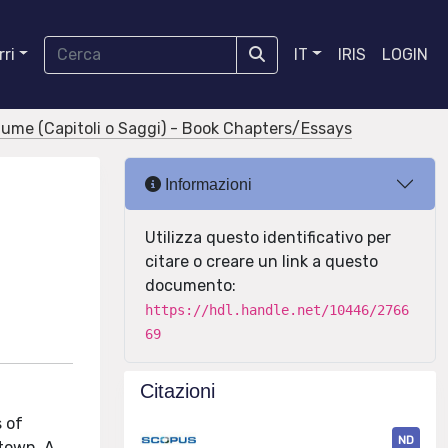
ri
IT
IRIS
LOGIN
olume (Capitoli o Saggi) - Book Chapters/Essays
Informazioni
Utilizza questo identificativo per
citare o creare un link a questo
documento:
https://hdl.handle.net/10446/2766
69
Citazioni
s of
ND
town. A