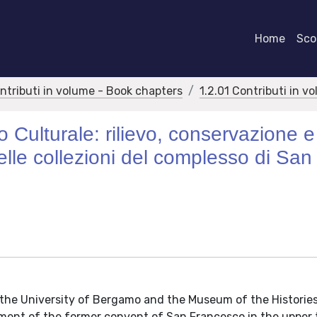
Home
Scor
ontributi in volume - Book chapters
1.2.01 Contributi in v
o Culturale: rilievo, conservazione e
elle collezioni del complesso di San
y the University of Bergamo and the Museum of the Historie
ent of the former convent of San Francesco in the upper 