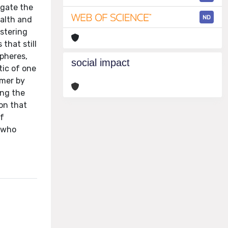
igate the
ND
ealth and
ostering
that still
spheres,
social impact
tic of one
rmer by
ing the
on that
of
s who