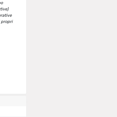
po
tive)
erative
 propri