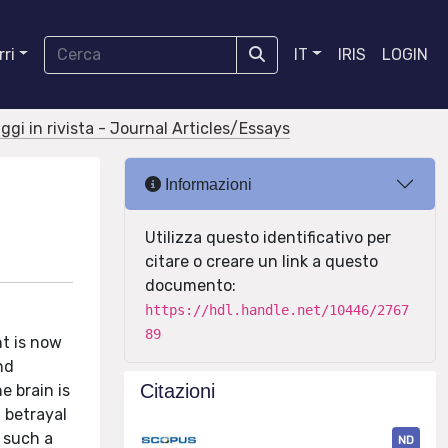
ri
IT
IRIS
LOGIN
aggi in rivista - Journal Articles/Essays
Informazioni
Utilizza questo identificativo per
citare o creare un link a questo
documento:
https://hdl.handle.net/10446/2767
89
t is now
nd
Citazioni
e brain is
 betrayal
 such a
ND