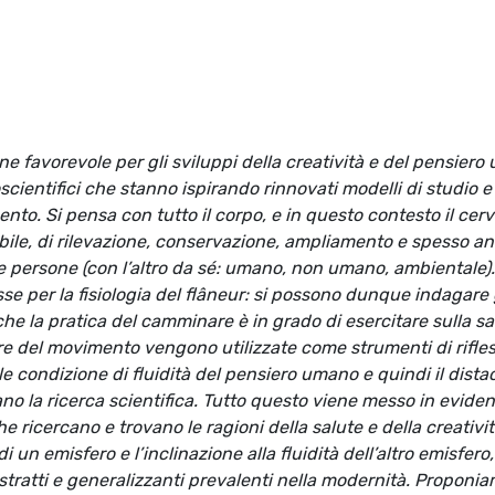
 favorevole per gli sviluppi della creatività e del pensier
cientifici che stanno ispirando rinnovati modelli di studio e
o. Si pensa con tutto il corpo, e in questo contesto il cerv
bile, di rilevazione, conservazione, ampliamento e spesso a
le persone (con l’altro da sé: umano, non umano, ambientale).
sse per la fisiologia del flâneur: si possono dunque indagare 
che la pratica del camminare è in grado di esercitare sulla sa
 del movimento vengono utilizzate come strumenti di rifle
le condizione di fluidità del pensiero umano e quindi il dist
ano la ricerca scientifica. Tutto questo viene messo in eviden
he ricercano e trovano le ragioni della salute e della creativi
 di un emisfero e l’inclinazione alla fluidità dell’altro emisfero
astratti e generalizzanti prevalenti nella modernità. Proponi