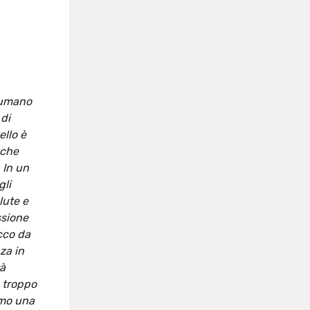
o umano
 di
ello è
nche
 In un
gli
lute e
ssione
acco da
za in
tà
, troppo
amo una