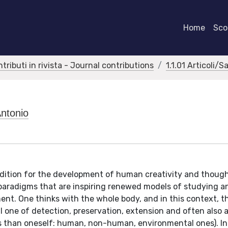
Home
Scor
ntributi in rivista - Journal contributions
1.1.01 Articoli/S
Antonio
ition for the development of human creativity and though
 paradigms that are inspiring renewed models of studying a
t. One thinks with the whole body, and in this context, th
l one of detection, preservation, extension and often also a
ers than oneself: human, non-human, environmental ones). In