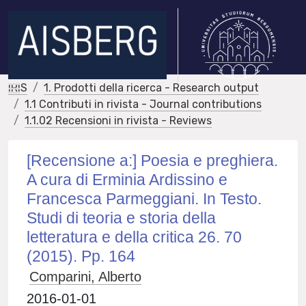
IRIS
1. Prodotti della ricerca - Research output
1.1 Contributi in rivista - Journal contributions
1.1.02 Recensioni in rivista - Reviews
[Recensione a:] Poesia e preghiera.
A cura di Erminia Ardissino e
Francesca Parmeggiani. In Testo.
Studi di teoria e storia della
letteratura e della critica 26. 70
(2015). Pp. 164
Comparini, Alberto
2016-01-01