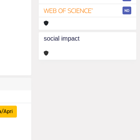
ND
social impact
a/Apri