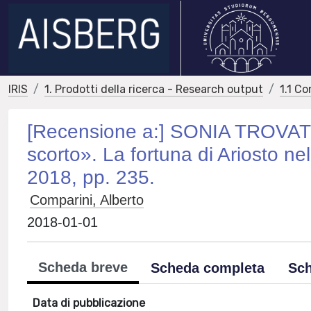
IRIS
1. Prodotti della ricerca - Research output
1.1 Co
[Recensione a:] SONIA TROVATO,
scorto». La fortuna di Ariosto n
2018, pp. 235.
Comparini, Alberto
2018-01-01
Scheda breve
Scheda completa
Sch
Data di pubblicazione