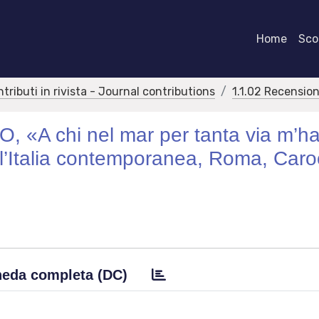
Home
Scor
ntributi in rivista - Journal contributions
1.1.02 Recension
 «A chi nel mar per tanta via m’h
ell’Italia contemporanea, Roma, Caro
eda completa (DC)