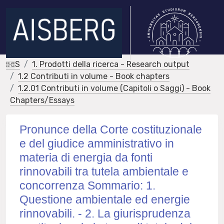
IRIS
1. Prodotti della ricerca - Research output
1.2 Contributi in volume - Book chapters
1.2.01 Contributi in volume (Capitoli o Saggi) - Book
Chapters/Essays
Pronunce della Corte costituzionale
e del giudice amministrativo in
materia di energia da fonti
rinnovabili tra tutela ambientale e
concorrenza Sommario: 1.
Questione ambientale ed energie
rinnovabili. - 2. La giurisprudenza