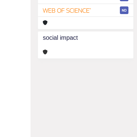
ND
social impact