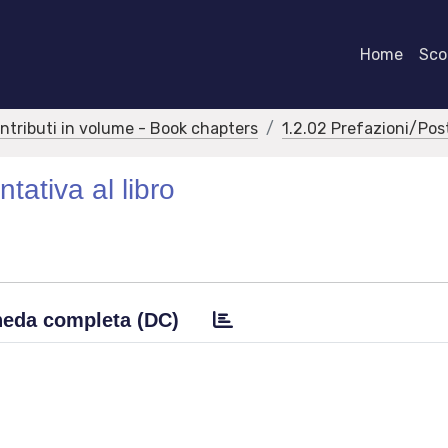
Home
Scor
ontributi in volume - Book chapters
1.2.02 Prefazioni/Pos
tativa al libro
eda completa (DC)