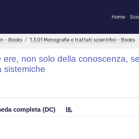
Home
Scor
bri - Books
1.3.01 Monografie o trattati scientifici - Books
ve ere, non solo della conoscenza, se
à sistemiche
eda completa (DC)