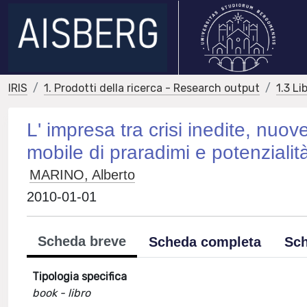
IRIS
1. Prodotti della ricerca - Research output
1.3 Li
L' impresa tra crisi inedite, nuo
mobile di praradimi e potenzialit
MARINO, Alberto
2010-01-01
Scheda breve
Scheda completa
Sch
Tipologia specifica
book - libro