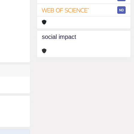
ND
social impact