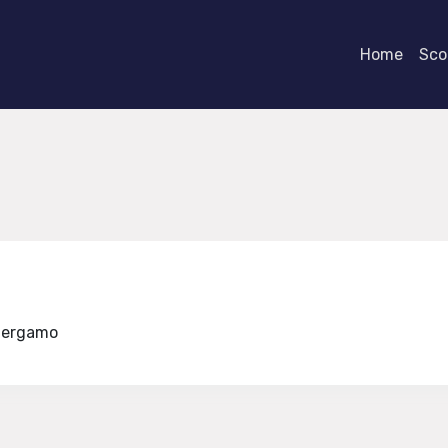
Home
Scor
i Bergamo