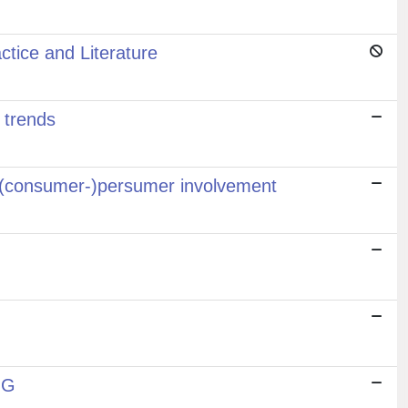
tice and Literature
 trends
’ (consumer-)persumer involvement
NG