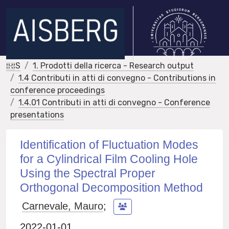
IRIS
1. Prodotti della ricerca - Research output
1.4 Contributi in atti di convegno - Contributions in
conference proceedings
1.4.01 Contributi in atti di convegno - Conference
presentations
Identification of Fluctuation Modes
for a Cylindrical Film Cooling Hole
Using the Spectral Proper
Orthogonal Decomposition Method
Carnevale, Mauro
;
2022-01-01