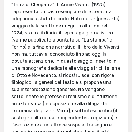
“Terra di Cleopatra” di Annie Vivanti (1925)
rappresenta un caso esemplare di letteratura
odeporica a statuto ibrido. Nato da un (presunto)
viaggio della scrittrice in Egitto alla fine del
1924, sta tra il diario, il reportage giornalistico
(venne pubblicato a puntate su “La stampa” di
Torino) e la finzione narrativa. Il libro della Vivanti
non ha, tuttavia, conosciuto fino ad oggi la
dovuta attenzione. In questo saggio, inserito in
una monografia dedicata alle viaggiatrici italiane
di Otto e Novecento, si ricostruisce, con rigore
filologico, la genesi del testo e si propone una
sua interpretazione generale. Ne vengono
sottolineate le pretese di realismo e di fruizione
anti-turistica (in opposizione alla dilagante
Tutmania degli anni Venti), i sottintesi politici (il
sostegno alla causa indipendentista egiziana) e
l’aspirazione a un altrove sospeso tra sogno e
desiderio, a uno spazio muliebre dove libertà