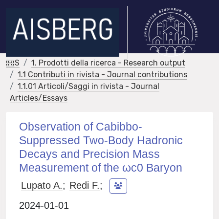
IRIS
1. Prodotti della ricerca - Research output
1.1 Contributi in rivista - Journal contributions
1.1.01 Articoli/Saggi in rivista - Journal
Articles/Essays
Observation of Cabibbo-
Suppressed Two-Body Hadronic
Decays and Precision Mass
Measurement of the ωc0 Baryon
Lupato A.
;
Redi F.
;
2024-01-01