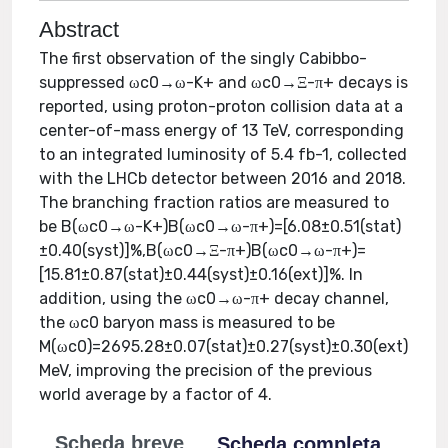
Abstract
The first observation of the singly Cabibbo-
suppressed ωc0→ω-K+ and ωc0→Ξ-π+ decays is
reported, using proton-proton collision data at a
center-of-mass energy of 13 TeV, corresponding
to an integrated luminosity of 5.4 fb-1, collected
with the LHCb detector between 2016 and 2018.
The branching fraction ratios are measured to
be B(ωc0→ω-K+)B(ωc0→ω-π+)=[6.08±0.51(stat)
±0.40(syst)]%,B(ωc0→Ξ-π+)B(ωc0→ω-π+)=
[15.81±0.87(stat)±0.44(syst)±0.16(ext)]%. In
addition, using the ωc0→ω-π+ decay channel,
the ωc0 baryon mass is measured to be
M(ωc0)=2695.28±0.07(stat)±0.27(syst)±0.30(ext)
MeV, improving the precision of the previous
world average by a factor of 4.
Scheda breve
Scheda completa