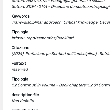
Settore PAED-01/A - Pedagogia generale e sociale
Settore SDEA-01/A - Discipline demoetnoantropolog
Keywords
Trans-disciplinar approach; Critical knowledge; Decol
Tipologia
info:eu-repo/semantics/bookPart
Citazione
(2024). Prefazione [a: Sentieri dell’indisciplina] . R
Fulltext
reserved
Tipologia
1.2 Contributi in volume - Book chapters::1.2.01 Cont
description.file
Non definito