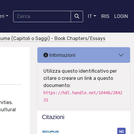
ri
IT
IRIS
LOGIN
olume (Capitoli o Saggi) - Book Chapters/Essays
Informazioni
Utilizza questo identificativo per
citare o creare un link a questo
documento:
https://hdl.handle.net/10446/2842
31
ities.
ultural
Citazioni
ND