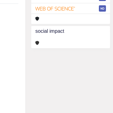
ND
social impact