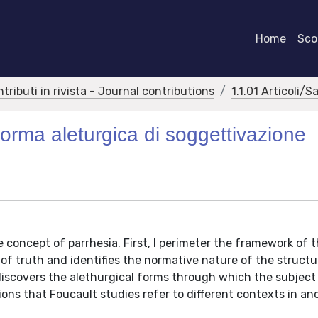
Home
Scor
ntributi in rivista - Journal contributions
1.1.01 Articoli/S
forma aleturgica di soggettivazione
he concept of parrhesia. First, I perimeter the framework of 
f truth and identifies the normative nature of the structu
rediscovers the alethurgical forms through which the subject
tions that Foucault studies refer to different contexts in an