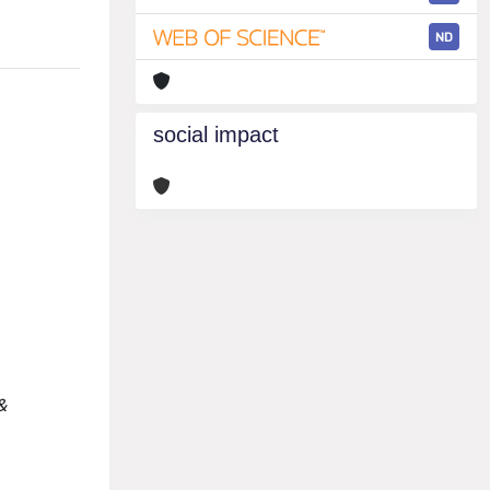
ND
social impact
&