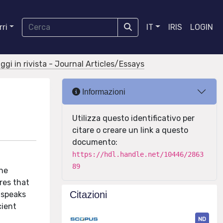
ri
IT
IRIS
LOGIN
aggi in rivista - Journal Articles/Essays
Informazioni
Utilizza questo identificativo per
citare o creare un link a questo
documento:
https://hdl.handle.net/10446/2863
89
the
res that
Citazioni
 speaks
cient
ND