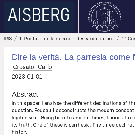
IRIS
1. Prodotti della ricerca - Research output
1.1 Co
Dire la verità. La parresia come 
Crosato, Carlo
2023-01-01
Abstract
In this paper, I analyse the different declinations of t
question: Foucault deconstructs the modern concept o
legitimise it. Going back to ancient times, Foucault 
its truth. One of these is parrhesia. The three declina
history.