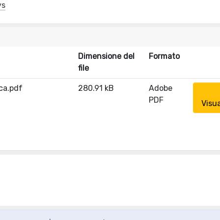
ys
Dimensione del
Formato
file
ica.pdf
280.91 kB
Adobe
PDF
Visua