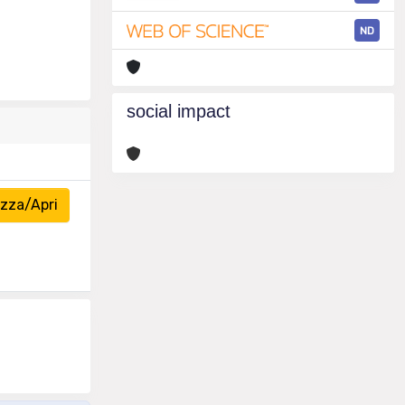
ND
social impact
zza/Apri