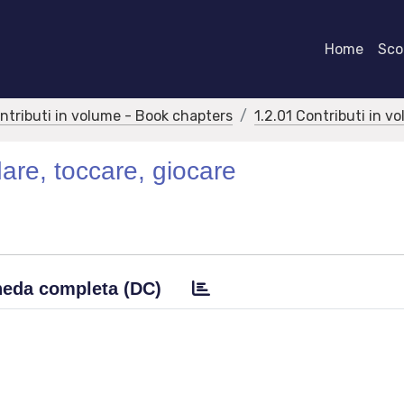
Home
Scor
ontributi in volume - Book chapters
1.2.01 Contributi in v
are, toccare, giocare
eda completa (DC)