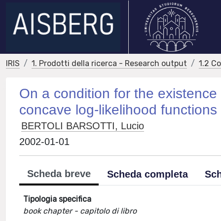
IRIS
1. Prodotti della ricerca - Research output
1.2 C
On a condition for the existence
concave log-likelihood functions
BERTOLI BARSOTTI, Lucio
2002-01-01
Scheda breve
Scheda completa
Sch
Tipologia specifica
book chapter - capitolo di libro