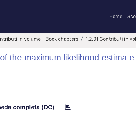
Home
Scor
ontributi in volume - Book chapters
1.2.01 Contributi in v
 of the maximum likelihood estimate 
eda completa (DC)