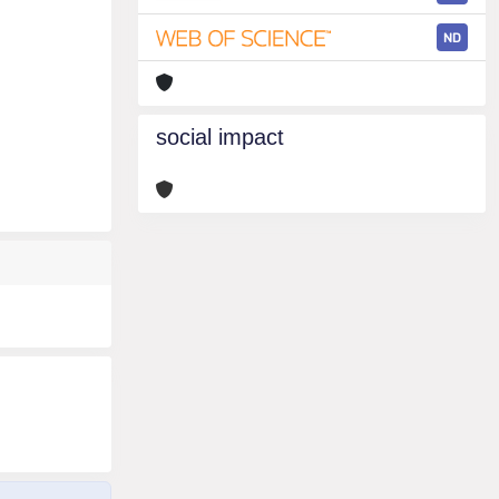
ND
social impact