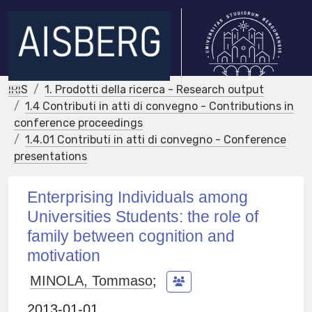
IRIS
1. Prodotti della ricerca - Research output
1.4 Contributi in atti di convegno - Contributions in
conference proceedings
1.4.01 Contributi in atti di convegno - Conference
presentations
Enterprising Individuals among
Universities Students: the role of
family between cognition and
motivation
MINOLA, Tommaso
;
2013-01-01