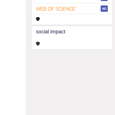
ND
social impact