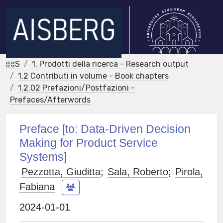
IRIS
1. Prodotti della ricerca - Research output
1.2 Contributi in volume - Book chapters
1.2.02 Prefazioni/Postfazioni -
Prefaces/Afterwords
Preface [to: Data-Driven Decision
Making for Product Service
Systems]
Pezzotta, Giuditta
;
Sala, Roberto
;
Pirola,
Fabiana
2024-01-01