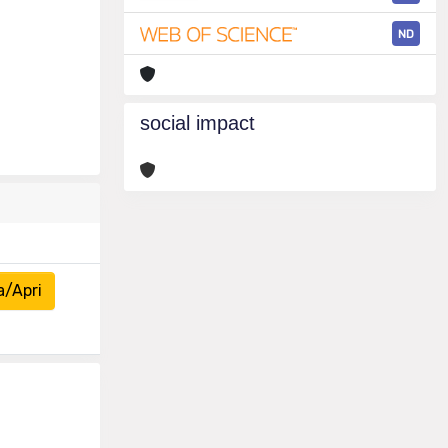
ND
social impact
a/Apri