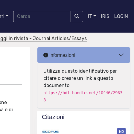
ri
IT
IRIS
LOGIN
aggi in rivista - Journal Articles/Essays
Informazioni
Utilizza questo identificativo per
citare o creare un link a questo
documento:
https://hdl.handle.net/10446/2963
8
ione
a e di
Citazioni
ND