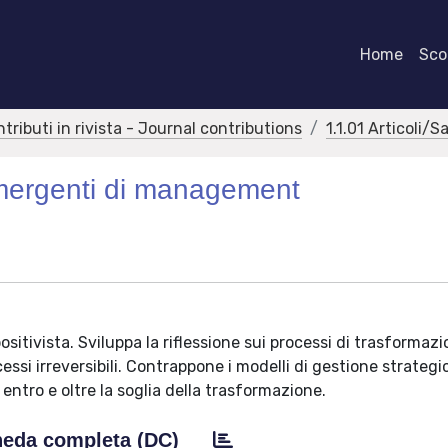
Home
Scor
ntributi in rivista - Journal contributions
1.1.01 Articoli/S
 emergenti di management
ositivista. Sviluppa la riflessione sui processi di trasformaz
ssi irreversibili. Contrappone i modelli di gestione strategic
ntro e oltre la soglia della trasformazione.
eda completa (DC)