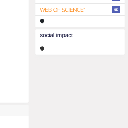
ND
social impact