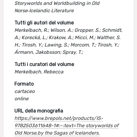
Storyworlds and Worldbuilding in Old
Norse‑Icelandic Literature
Tutti gli autori del volume
Merkelbach, R.; Wilson, A.; Gropper, S.; Schmidt,
A.; Korecká, L.; Krakow, A.; Micci, M.; Walther, S.
H.; Tirosh, Y.; Lawing, S.; Morcom, T.; Tirosh, Y.;
Ármann, Jakobsson; Spray, T.;
Tutti i curatori del volume
Merkelbach, Rebecca
Formato
cartaceo
online
URL della monografia
https://www.brepols.net/products/IS-
9782503611648-1#:~:text=The storyworlds of
Old Norse,by the Sagas of Icelanders.