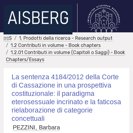
IRIS
1. Prodotti della ricerca - Research output
1.2 Contributi in volume - Book chapters
1.2.01 Contributi in volume (Capitoli o Saggi) - Book
Chapters/Essays
La sentenza 4184/2012 della Corte
di Cassazione in una prospettiva
costituzionale: il paradigma
eterosessuale incrinato e la faticosa
rielaborazione di categorie
concettuali
PEZZINI, Barbara